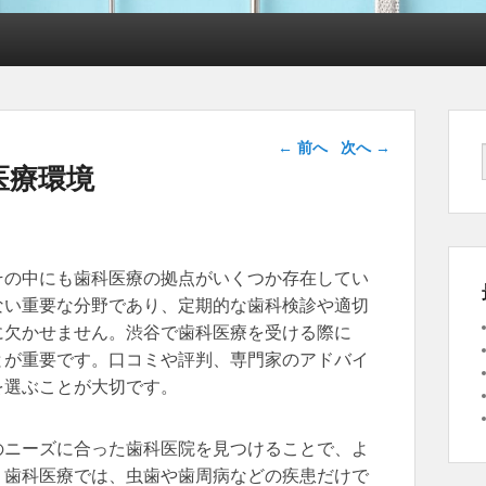
投稿ナビゲー
←
前へ
次へ
→
ション
医療環境
その中にも歯科医療の拠点がいくつか存在してい
ない重要な分野であり、定期的な歯科検診や適切
に欠かせません。渋谷で歯科医療を受ける際に
とが重要です。口コミや評判、専門家のアドバイ
を選ぶことが大切です。
のニーズに合った歯科医院を見つけることで、よ
。歯科医療では、虫歯や歯周病などの疾患だけで