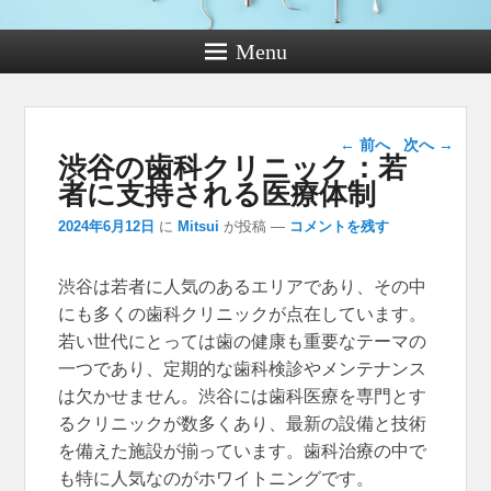
Menu
投稿ナビゲー
←
前へ
次へ
→
渋谷の歯科クリニック：若
ション
者に支持される医療体制
2024年6月12日
に
Mitsui
が投稿
—
コメントを残す
渋谷は若者に人気のあるエリアであり、その中
にも多くの歯科クリニックが点在しています。
若い世代にとっては歯の健康も重要なテーマの
一つであり、定期的な歯科検診やメンテナンス
は欠かせません。渋谷には歯科医療を専門とす
るクリニックが数多くあり、最新の設備と技術
を備えた施設が揃っています。歯科治療の中で
も特に人気なのがホワイトニングです。